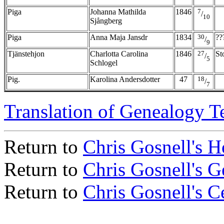
Piga
Johanna Mathilda
1846
7
/
10
Sjångberg
Piga
Anna Maja Jansdr
1834
30
??
/
9
Tjänstehjon
Charlotta Carolina
1846
27
St
/
5
Schlogel
Pig.
Karolina Andersdotter
47
18
/
7
Translation of Genealogy T
Return to
Chris Gosnell's 
Return to
Chris Gosnell's 
Return to
Chris Gosnell's C