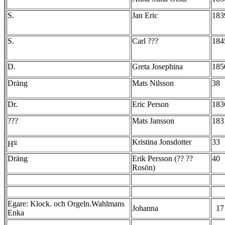
S.
Jan Eric
183
S.
Carl ???
184
D.
Greta Josephina
185
Dräng
Mats Nilsson
38
Dr.
Eric Person
183
???
Mats Jansson
183
u
Kristina Jonsdotter
33
H
Dräng
Erik Persson (?? ??
40
Rosön)
Egare: Klock. och Orgeln.Wahlmans
Johanna
17
Enka