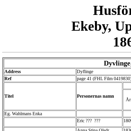
Husfö
Ekeby, Up
18
Dyvlinge
Address
Dyflinge
Ref
page 41 (FHL Film 0419830
Titel
Personernas namn
År
Eg. Wahlmans Enka
Eric ??? ???
180
Anna Stina Olsdr
183