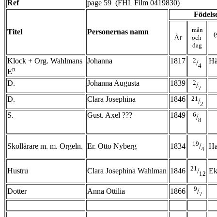
Ref
page 59 (FHL Film 0419830)
F
ödels
mån
Titel
Personernas namn
(
År
och
dag
Klock + Org. Wahlmans
Johanna
1817
2
Hä
/
4
n
E
D.
Johanna Augusta
1839
2
/
7
D.
Clara Josephina
1846
21
/
2
S.
Gust. Axel ???
1849
6
/
8
19
Skollärare m. m. Orgeln.
Er. Otto Nyberg
1834
Ha
/
4
21
Hustru
Clara Josephina Wahlman
1846
Ek
/
12
9
Dotter
Anna Ottilia
1866
/
7